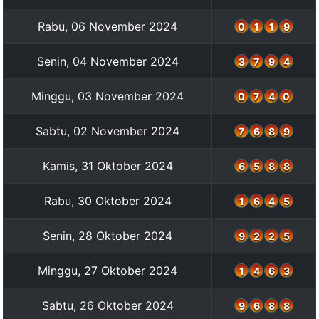
Rabu, 06 November 2024
0
1
1
9
Senin, 04 November 2024
3
7
9
4
Minggu, 03 November 2024
0
7
4
0
Sabtu, 02 November 2024
7
6
8
9
Kamis, 31 Oktober 2024
6
5
8
8
Rabu, 30 Oktober 2024
1
6
4
5
Senin, 28 Oktober 2024
9
2
2
5
Minggu, 27 Oktober 2024
1
4
6
3
Sabtu, 26 Oktober 2024
9
6
8
8