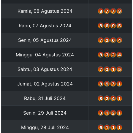
Kamis, 08 Agustus 2024
8
7
7
3
Rabu, 07 Agustus 2024
8
6
9
5
Senin, 05 Agustus 2024
7
2
6
4
Minggu, 04 Agustus 2024
8
3
2
4
Sabtu, 03 Agustus 2024
7
0
1
5
Jumat, 02 Agustus 2024
8
9
7
1
Rabu, 31 Juli 2024
8
2
4
1
Senin, 29 Juli 2024
3
1
2
1
Minggu, 28 Juli 2024
6
1
1
1