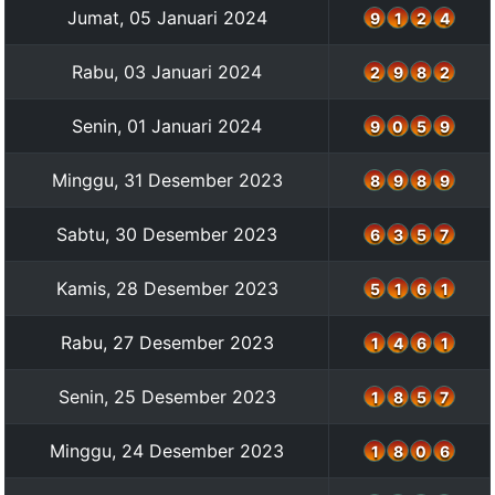
Jumat, 05 Januari 2024
9
1
2
4
Rabu, 03 Januari 2024
2
9
8
2
Senin, 01 Januari 2024
9
0
5
9
Minggu, 31 Desember 2023
8
9
8
9
Sabtu, 30 Desember 2023
6
3
5
7
Kamis, 28 Desember 2023
5
1
6
1
Rabu, 27 Desember 2023
1
4
6
1
Senin, 25 Desember 2023
1
8
5
7
Minggu, 24 Desember 2023
1
8
0
6