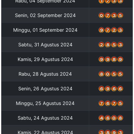
Rabu, 04 September 2024
1
7
3
3
Senin, 02 September 2024
0
7
3
5
Minggu, 01 September 2024
9
7
2
3
Sabtu, 31 Agustus 2024
2
8
5
3
Kamis, 29 Agustus 2024
9
9
8
9
Rabu, 28 Agustus 2024
8
0
5
5
Senin, 26 Agustus 2024
6
9
6
6
Minggu, 25 Agustus 2024
7
6
7
5
Sabtu, 24 Agustus 2024
4
6
0
8
Kamis, 22 Agustus 2024
3
8
9
3