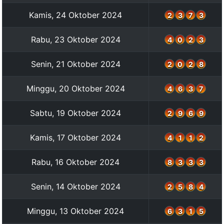
Kamis, 24 Oktober 2024
2
3
7
3
Rabu, 23 Oktober 2024
4
0
2
3
Senin, 21 Oktober 2024
2
0
2
8
Minggu, 20 Oktober 2024
4
6
3
7
Sabtu, 19 Oktober 2024
2
9
6
9
Kamis, 17 Oktober 2024
4
1
1
2
Rabu, 16 Oktober 2024
8
3
3
3
Senin, 14 Oktober 2024
2
5
8
4
Minggu, 13 Oktober 2024
6
3
1
5