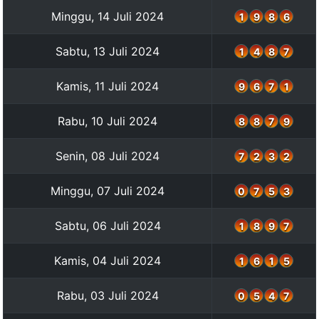
Minggu, 14 Juli 2024
1
9
8
6
Sabtu, 13 Juli 2024
1
4
8
7
Kamis, 11 Juli 2024
9
6
7
1
Rabu, 10 Juli 2024
8
8
7
9
Senin, 08 Juli 2024
7
2
3
2
Minggu, 07 Juli 2024
0
7
5
3
Sabtu, 06 Juli 2024
1
8
9
7
Kamis, 04 Juli 2024
1
6
1
5
Rabu, 03 Juli 2024
0
5
4
7