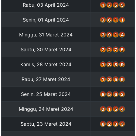
Rabu, 03 April 2024
1
7
5
5
Senin, 01 April 2024
0
6
1
1
Minggu, 31 Maret 2024
3
9
1
4
Sabtu, 30 Maret 2024
7
2
7
5
Kamis, 28 Maret 2024
1
3
8
9
Rabu, 27 Maret 2024
1
3
5
6
Senin, 25 Maret 2024
8
5
6
3
Minggu, 24 Maret 2024
0
1
5
4
Sabtu, 23 Maret 2024
8
2
3
3