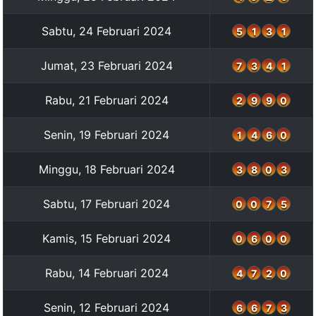
Sabtu, 24 Februari 2024
5
1
3
1
Jumat, 23 Februari 2024
7
3
4
1
Rabu, 21 Februari 2024
2
9
9
0
Senin, 19 Februari 2024
1
4
6
0
Minggu, 18 Februari 2024
3
8
0
3
Sabtu, 17 Februari 2024
0
0
7
5
Kamis, 15 Februari 2024
0
6
0
0
Rabu, 14 Februari 2024
4
7
2
0
Senin, 12 Februari 2024
6
6
7
3