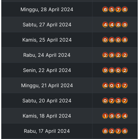
Minggu, 28 April 2024
6
5
7
6
Sabtu, 27 April 2024
4
4
8
9
Kamis, 25 April 2024
0
6
0
8
Rabu, 24 April 2024
2
9
2
2
Senin, 22 April 2024
9
9
0
2
Minggu, 21 April 2024
4
0
1
7
Sabtu, 20 April 2024
0
7
3
7
Kamis, 18 April 2024
1
9
5
4
Rabu, 17 April 2024
8
2
7
6