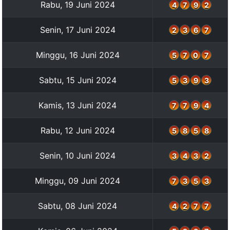
Rabu, 19 Juni 2024
4
7
9
2
Senin, 17 Juni 2024
2
3
6
7
Minggu, 16 Juni 2024
5
7
0
7
Sabtu, 15 Juni 2024
5
3
9
3
Kamis, 13 Juni 2024
7
7
9
4
Rabu, 12 Juni 2024
5
8
5
8
Senin, 10 Juni 2024
3
4
3
2
Minggu, 09 Juni 2024
7
3
5
3
Sabtu, 08 Juni 2024
4
2
7
7