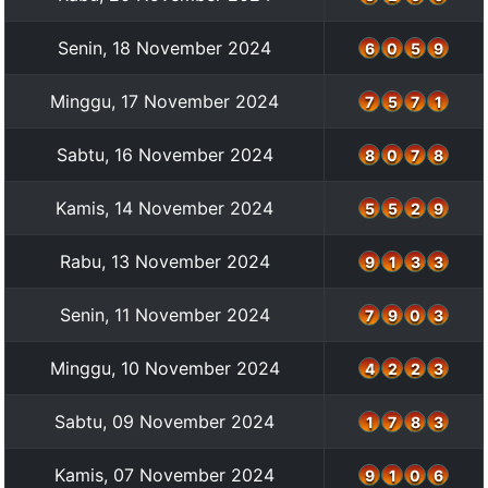
Senin, 18 November 2024
6
0
5
9
Minggu, 17 November 2024
7
5
7
1
Sabtu, 16 November 2024
8
0
7
8
Kamis, 14 November 2024
5
5
2
9
Rabu, 13 November 2024
9
1
3
3
Senin, 11 November 2024
7
9
0
3
Minggu, 10 November 2024
4
2
2
3
Sabtu, 09 November 2024
1
7
8
3
Kamis, 07 November 2024
9
1
0
6