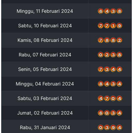
Minggu, 11 Februari 2024
6
4
3
8
Sabtu, 10 Februari 2024
7
7
1
9
Kamis, 08 Februari 2024
7
8
8
2
Rabu, 07 Februari 2024
0
2
3
8
Senin, 05 Februari 2024
7
3
4
4
Minggu, 04 Februari 2024
8
4
3
4
Sabtu, 03 Februari 2024
4
7
0
4
Jumat, 02 Februari 2024
6
0
3
4
Rabu, 31 Januari 2024
0
3
9
4