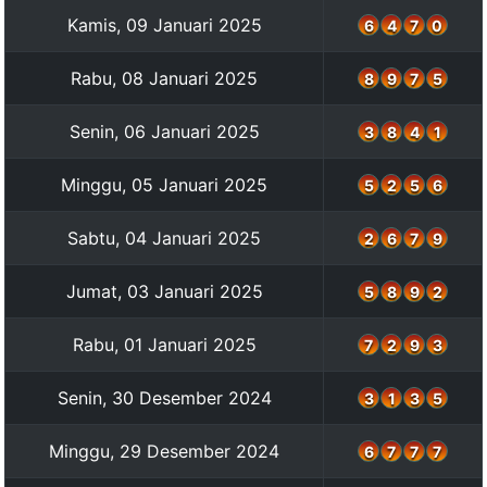
Kamis, 09 Januari 2025
6
4
7
0
Rabu, 08 Januari 2025
8
9
7
5
Senin, 06 Januari 2025
3
8
4
1
Minggu, 05 Januari 2025
5
2
5
6
Sabtu, 04 Januari 2025
2
6
7
9
Jumat, 03 Januari 2025
5
8
9
2
Rabu, 01 Januari 2025
7
2
9
3
Senin, 30 Desember 2024
3
1
3
5
Minggu, 29 Desember 2024
6
7
7
7